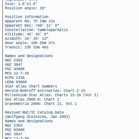
Size: 1.6'x1.0'
Position angle: 20°
Position information
Apparent RA: 7h 29m 13s
Apparent Dec: +69° 11' 0"
Constellation: Camelopardalis
Altitude: 45° 45' 9"
Azimuth: 26° 28' 13"
Hour angle: 19h 55m 37s
Transit: 23h 53m 46s
Names and designations
NGC 2363
UGC 3847
PGC 93088
MCG 12-7-39
KCPG 133A
LEDA 93088
Star atlas chart numbers
Herald-Bobroff Astroatlas: Chart C-15
Millennium Star Atlas: Charts 15-16 (Vol I)
Sky Atlas 2000.0: Chart 1
Uranometria 2000: Chart 21, Vol 1
Revised NGC/IC Catalog Data
(Wolfgang Steinicke, Jan 2003)
Names and designations
NGC 2363
PGC 93088
UGC 3847
MCG 12-7-39