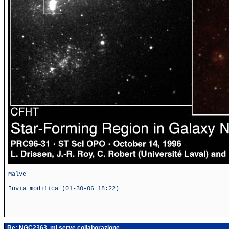
Malve
Invia modifica (01-30-06 18:22)
Re: NGC2363..mi serve collaborazione