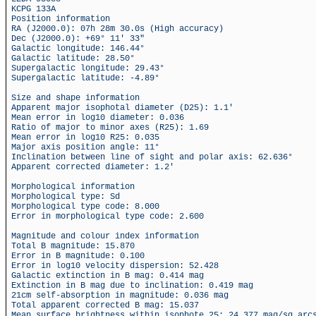
KCPG 133A
Position information
RA (J2000.0): 07h 28m 30.0s (High accuracy)
Dec (J2000.0): +69° 11' 33"
Galactic longitude: 146.44°
Galactic latitude: 28.50°
Supergalactic longitude: 29.43°
Supergalactic latitude: -4.89°
Size and shape information
Apparent major isophotal diameter (D25): 1.1'
Mean error in log10 diameter: 0.036
Ratio of major to minor axes (R25): 1.69
Mean error in log10 R25: 0.035
Major axis position angle: 11°
Inclination between line of sight and polar axis: 62.636°
Apparent corrected diameter: 1.2'
Morphological information
Morphological type: Sd
Morphological type code: 8.000
Error in morphological type code: 2.600
Magnitude and colour index information
Total B magnitude: 15.870
Error in B magnitude: 0.100
Error in log10 velocity dispersion: 52.428
Galactic extinction in B mag: 0.414 mag
Extinction in B mag due to inclination: 0.419 mag
21cm self-absorption in magnitude: 0.036 mag
Total apparent corrected B mag: 15.037
Mean surface brightness within isophote 25: 24.377 mag/sq arc