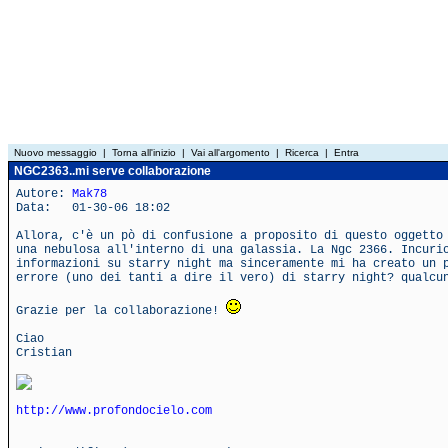
Nuovo messaggio
|
Torna all'inizio
|
Vai all'argomento
|
Ricerca
|
Entra
NGC2363..mi serve collaborazione
Autore:
Mak78
Data: 01-30-06 18:02
Allora, c'è un pò di confusione a proposito di questo oggetto
una nebulosa all'interno di una galassia. La Ngc 2366. Incuri
informazioni su starry night ma sinceramente mi ha creato un 
errore (uno dei tanti a dire il vero) di starry night? qualcu
Grazie per la collaborazione!
Ciao
Cristian
http://www.profondocielo.com