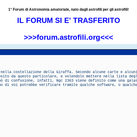
1° Forum di Astronomia amatoriale, nato dagli astrofili per gli astrofili!
IL FORUM SI E' TRASFERITO
>>>forum.astrofili.org<<<
 nella costellazione della Giraffa. Secondo alcune carte e alcun
osito da questo particolare, e volendolo mettere nella lista deg
pò di confusione, infatti, Ngc 2363 viene definito come una gala
no di voi potrebbe verificare tramite qualche software, o qualch