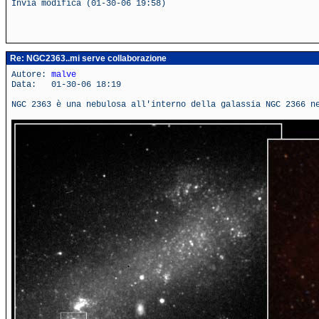
Invia modifica (01-30-06 19:58)
Re: NGC2363..mi serve collaborazione
Autore:
malve
Data: 01-30-06 18:19
NGC 2363 è una nebulosa all'interno della galassia NGC 2366 n