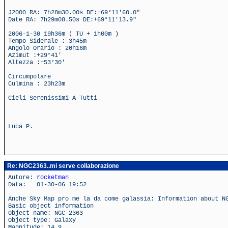
J2000 RA: 7h28m30.00s DE:+69°11'60.0"
Date RA: 7h29m08.50s DE:+69°11'13.9"
2006-1-30 19h36m ( TU + 1h00m )
Tempo Siderale : 3h45m
Angolo Orario : 20h16m
Azimut :+29°41'
Altezza :+53°30'
Circumpolare
Culmina : 23h23m
Cieli Serenissimi A Tutti
Luca P.
Re: NGC2363..mi serve collaborazione
Autore:
rocketman
Data: 01-30-06 19:52
Anche Sky Map pro me la da come galassia: Information about N
Basic object information
Object name: NGC 2363
Object type: Galaxy
Magnitude: 14.9